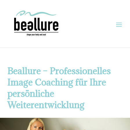
Skip
to
Home
content
Menu
Beallure – Professionelles
Image Coaching für Ihre
persönliche
Weiterentwicklung